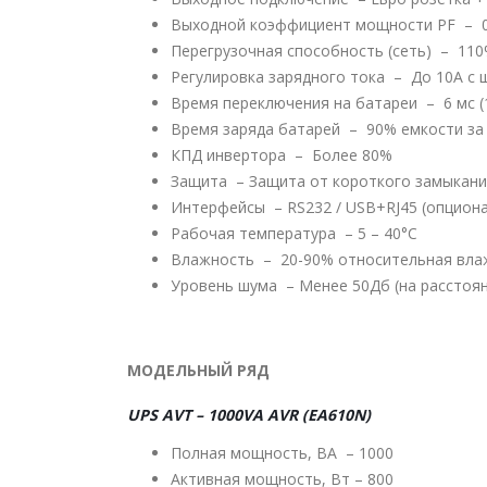
Выходной коэффициент мощности PF – 0
Перегрузочная способность (сеть) – 110%
Регулировка зарядного тока – До 10А с ш
Время переключения на батареи – 6 мс (
Время заряда батарей – 90% емкости за 
КПД инвертора – Более 80%
Защита – Защита от короткого замыкания 
Интерфейсы – RS232 / USB+RJ45 (опцион
Рабочая температура – 5 – 40°С
Влажность – 20-90% относительная влаж
Уровень шума – Менее 50Дб (на расстоян
МОДЕЛЬНЫЙ РЯД
UPS AVT – 1000VA AVR (EA610N)
Полная мощность, ВА – 1000
Активная мощность, Вт – 800