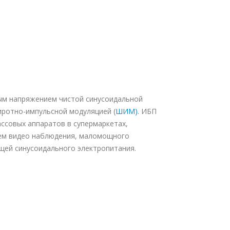
ным напряжением чистой синусоидальной
иротно-импульсной модуляцией (
ШИМ)
. ИБП
ассовых аппаратов в супермаркетах,
тем видео наблюдения, маломощного
щей синусоидального электропитания.