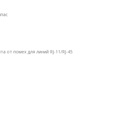
йпас
а от помех для линий RJ-11/RJ-45