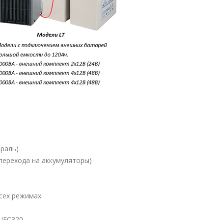
раль)
 перехода на аккумуляторы)
всех режимах
 IEC320