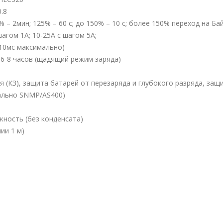
.8
 – 2мин; 125% – 60 с; до 150% – 10 с; более 150% переход на Ба
агом 1А; 10-25А с шагом 5А;
10мс максимально)
6-8 часов (щадящий режим заряда)
(КЗ), защита батарей от перезаряда и глубокого разряда, защит
ально SNMP/AS400)
ность (без конденсата)
ии 1 м)